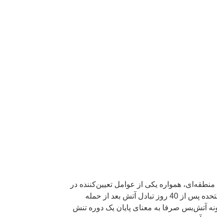
نطقه‌ای، همواره یکی از عوامل تعیین‌کننده در
معادلات امنیتی، سیاسی و اقتصادی کشور بوده است.در چنین فضایی، طرح موضوع آتش‌بس یا کاهش سطح تنش با ایالات‌متحده پس از 40 روز تبادل آتش بعد از حمله
ونه آتش‌بس صرفا به معنای پایان یک دوره تنش