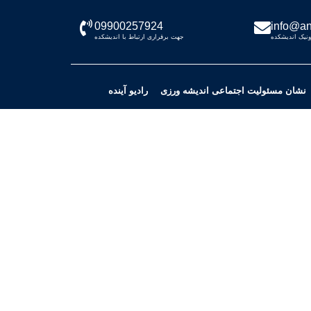
09900257924
info@an
نیک اندیشکده
جهت برقراری ارتباط با اندیشکده
نشان مسئولیت اجتماعی اندیشه ورزی
رادیو آینده