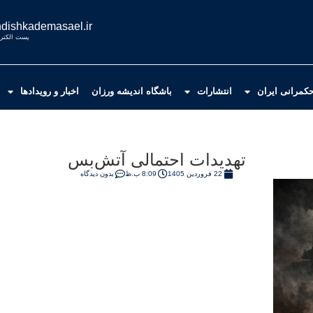
dishkademasael.ir
پست الکترو
کمرانی ایران
انتشارات
باشگاه اندیشه ورزان
اخبار و رویدادها
تهدیدات احتمالی آتش‌بس
22 فروردین 1405
8:09 ب.ظ
بدون دیدگاه