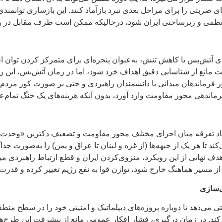
ی ضربتی را برای مراحل بعدی نبرد بازآماد کنند. این بازسازی توانمندی
 نظمی و زیرساختی ایران شود، درحالیکه ممکن است طرف مقابل در و
ی آتش‌بس یا کاهش تنش، به‌عنوان پنجره‌ای برای متمرکز کردن توان اط
نع از شناسایی دقیق اهداف خرد شود، اما در زمان آتش‌بس، این رژیم 
رور فرماندهان میدانی یا دانشمندان راهبردی و حتی بر صورت کور مردم
ماندهی محور مقاومت وارد آورد، بدون آنکه هزینه‌های یک جنگ تمام‌عیار
یجاد تفرقه میان اجزای مختلف محور مقاومت و تضعیف دکترین «وحدت 
د تا هر یک از جبهه‌ها (از غزه و لبنان تا عراق و یمن) را به‌صورت جد
هدف نهایی از این رویکرد، منزوی‌کردن ایران و قطع ارتباط راهبردی م
مسیر هماهنگ خارج شود، توازن قوا به نفع رژیم تغییر کرده و قدرت 
ی‌سازی
می‌دهد تا دوباره پروژه‌های دیپلماتیک و امنیتی خود را در سطح منطق
کند. در زمان درگیری، فشار افکار عمومی مانع از پیشرفت این طرح‌ه