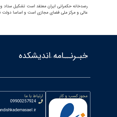
رصدخانه حکمرانی ایران معتقد است تشکیل ستاد وی
عالی و مرکز ملی فضای مجازی است و اساسا دولت نم
خبـرنــامه اندیشکده
جهت دریافت اخبار مهم سایت شماره تماس خود را ثبت نمایید
مجوز کسب و کار
ارتباط با ما
09900257924
ndishkademasael.ir