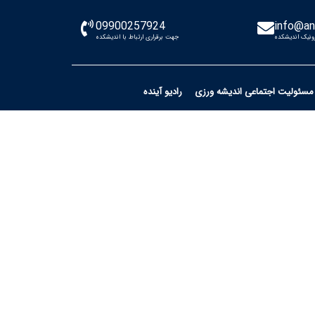
09900257924
info@an
ونیک اندیشکده
جهت برقراری ارتباط با اندیشکده
مسئولیت اجتماعی اندیشه ورزی
رادیو آینده