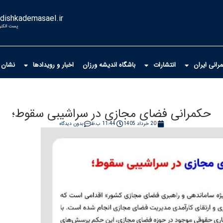
dishkademasael.ir
پست الکتر
انی ایران
انتشارات
باشگاه اندیشه ورزان
اخبار و رویدادها
نشان 
حکمرانی فضای مجازی در سراشیبی سقوط؛
20 خرداد 1405
11:44 ب.ظ
بدون دیدگاه