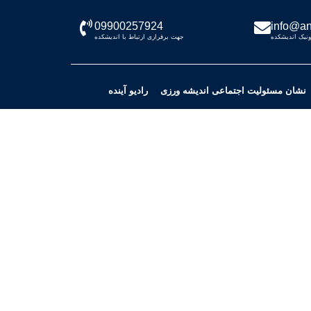
09900257924
info@an
نیک اندیشکده
جهت برقراری ارتباط با اندیشکده
نشان مسئولیت اجتماعی اندیشه ورزی
رادیو آینده