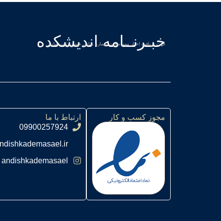
خبـرنــامه اندیشکده
جهت دریافت اخبار مهم سایت شماره تماس خود را ثبت نمایید
مجوز کسب و کار
ارتباط با ما
09900257924
ndishkademasael.ir
andishkademasael