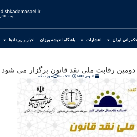
dishkademasael.ir
پست الکترو
کمرانی ایران
انتشارات
باشگاه اندیشه ورزان
اخبار و رویدادها
دومین رقابت ملی نقد قانون برگزار می شود
8 بهمن 1403
5:08 ب.ظ
بدون دیدگاه