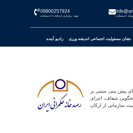
09900257924
info@an
نیک اندیشکده
جهت برقراری ارتباط با اندیشکده
نشان مسئولیت اجتماعی اندیشه ورزی
رادیو آینده
ای پیش بینی مبتنی بر
اسخگویی شفاف، اجرای
ث سازمانی از ارکان