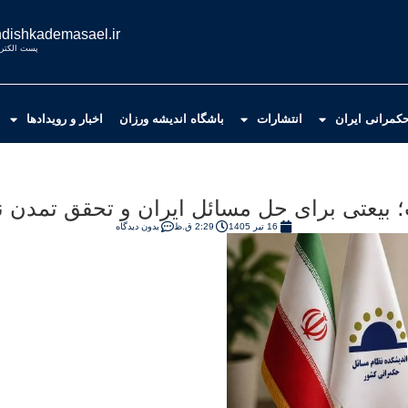
dishkademasael.ir
پست الکترو
کمرانی ایران
انتشارات
باشگاه اندیشه ورزان
اخبار و رویدادها
 بیعتی برای حل مسائل ایران و تحقق تمدن ن
16 تیر 1405
2:29 ق.ظ
بدون دیدگاه