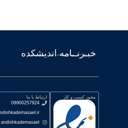
خبـرنــامه اندیشکده
جهت دریافت اخبار مهم سایت شماره تماس خود را ثبت نمایید
مجوز کسب و کار
ارتباط با ما
09900257924
ndishkademasael.ir
andishkademasael