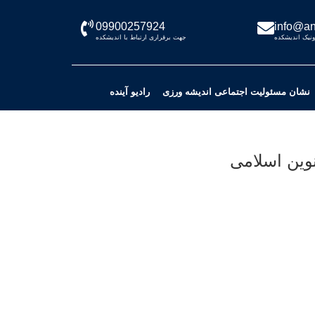
09900257924
info@an
نیک اندیشکده
جهت برقراری ارتباط با اندیشکده
نشان مسئولیت اجتماعی اندیشه ورزی
رادیو آینده
وین اسلامی