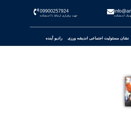
09900257924
info@an
نیک اندیشکده
جهت برقراری ارتباط با اندیشکده
نشان مسئولیت اجتماعی اندیشه ورزی
رادیو آینده