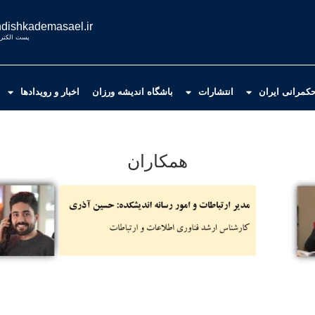
dishkademasael.ir
پست الکترو
کمرانی ایران
انتشارات
باشگاه اندیشه ورزان
اخبار و رویدادها
همکاران