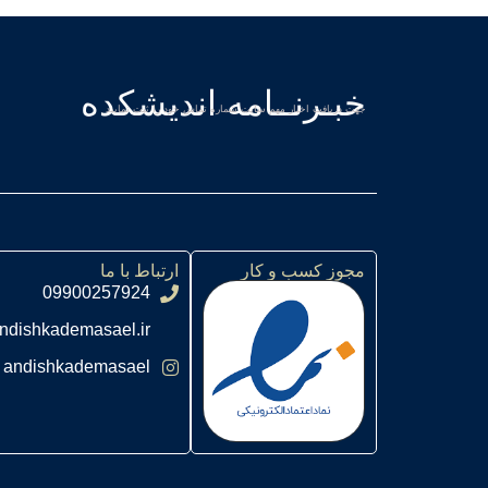
خبـرنــامه اندیشکده
جهت دریافت اخبار مهم سایت شماره تماس خود را ثبت نمایید
مجوز کسب و کار
ارتباط با ما
09900257924
ndishkademasael.ir
andishkademasael