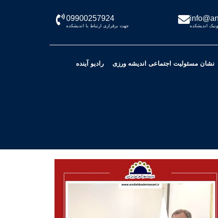
09900257924
info@an
نیک اندیشکده
جهت برقراری ارتباط با اندیشکده
نشان مسئولیت اجتماعی اندیشه ورزی
رادیو آینده