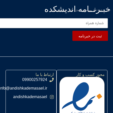
ــامه اندیشکده
 مهم سایت شماره تماس خود را ثبت نمایید
ر خبرنامه
سب و کار
ارتباط با ما
09900257924
info@andishkademasael.ir
andishkademasael