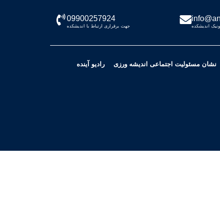
09900257924
info@an
نیک اندیشکده
جهت برقراری ارتباط با اندیشکده
نشان مسئولیت اجتماعی اندیشه ورزی
رادیو آینده