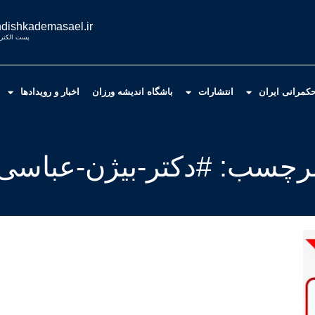
dishkademasael.ir
پست الکترو
کمرانی ایران
انتشارات
باشگاه اندیشه ورزان
اخبار و رویدادها
رچسب: #دکتر-بیژن-عباسی