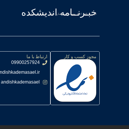
خبـرنــامه اندیشکده
جهت دریافت اخبار مهم سایت شماره تماس خود را ثبت نمایید
مجوز کسب و کار
ارتباط با ما
09900257924
ndishkademasael.ir
andishkademasael