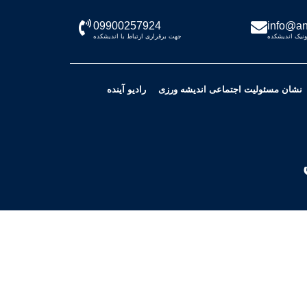
09900257924
info@an
نیک اندیشکده
جهت برقراری ارتباط با اندیشکده
نشان مسئولیت اجتماعی اندیشه ورزی
رادیو آینده