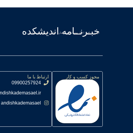
خبـرنــامه اندیشکده
جهت دریافت اخبار مهم سایت شماره تماس خود را ثبت نمایید
مجوز کسب و کار
ارتباط با ما
09900257924
ndishkademasael.ir
andishkademasael