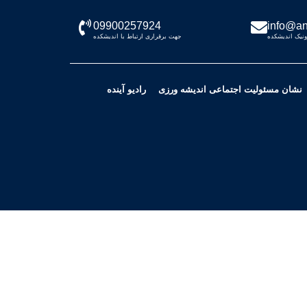
09900257924
info@an
نیک اندیشکده
جهت برقراری ارتباط با اندیشکده
نشان مسئولیت اجتماعی اندیشه ورزی
رادیو آینده