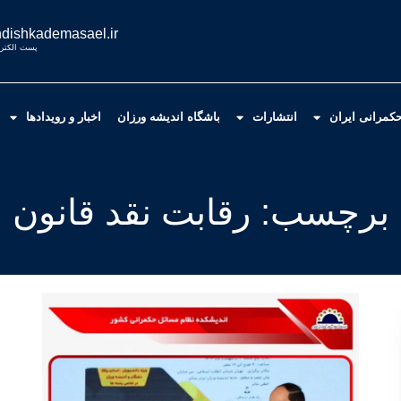
dishkademasael.ir
پست الکترو
کمرانی ایران
انتشارات
باشگاه اندیشه ورزان
اخبار و رویدادها
برچسب: رقابت نقد قانون