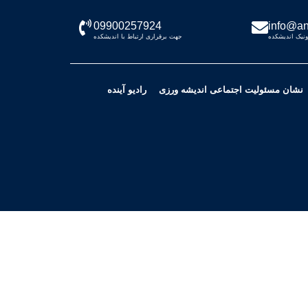
09900257924
info@an
نیک اندیشکده
جهت برقراری ارتباط با اندیشکده
نشان مسئولیت اجتماعی اندیشه ورزی
رادیو آینده