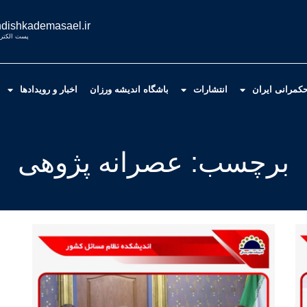
dishkademasael.ir
پست الکترو
کمرانی ایران
انتشارات
باشگاه اندیشه ورزان
اخبار و رویدادها
برچسب: عصرانه پژوهی