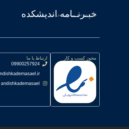
خبـرنــامه اندیشکده
جهت دریافت اخبار مهم سایت شماره تماس خود را ثبت نمایید
مجوز کسب و کار
ارتباط با ما
09900257924
ndishkademasael.ir
andishkademasael