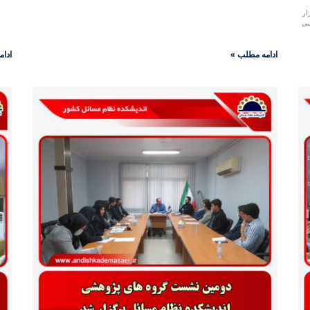
ار
سی
ادامه مطلب »
ادام