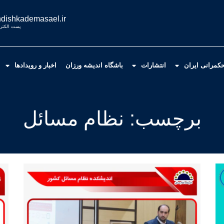
dishkademasael.ir
پست الکترو
کمرانی ایران
انتشارات
باشگاه اندیشه ورزان
اخبار و رویدادها
برچسب: نظام مسائل