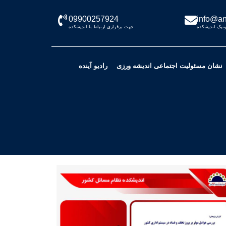
09900257924
info@an
نیک اندیشکده
جهت برقراری ارتباط با اندیشکده
نشان مسئولیت اجتماعی اندیشه ورزی
رادیو آینده