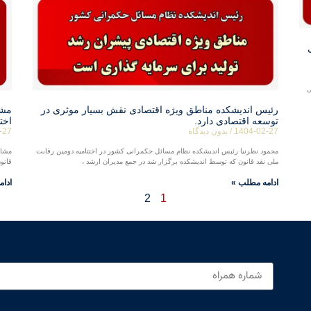
ی
رئیس اندیشکده مناطق ویژه اقتصادی نقش بسیار موثری در
مشا
توسعه اقتصادی دارد.
اخت
1404-02-27
بدون دیدگاه
-27
محمود نظرنیا رئیس اندیشکده نظام مسائل حکمرانی کشور در اختتامیه دومین رقابت
مشاو
ملی نقد قانون که توسط اندیشکده برگزار شد در جمع مدیران ارشد ،
قانو
ادامه مطلب »
ادام
2
1