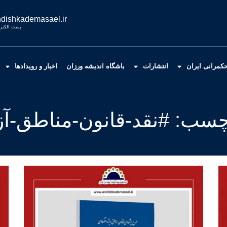
dishkademasael.ir
پست الکترو
کمرانی ایران
انتشارات
باشگاه اندیشه ورزان
اخبار و رویدادها
سب: #نقد-قانون-مناطق-آز