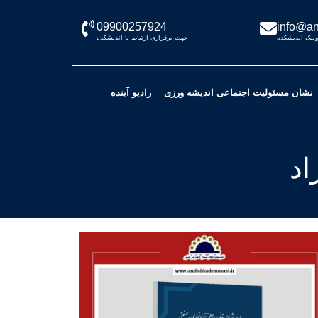
09900257924
info@an
نیک اندیشکده
جهت برقراری ارتباط با اندیشکده
نشان مسئولیت اجتماعی اندیشه ورزی
رادیو آینده
اد