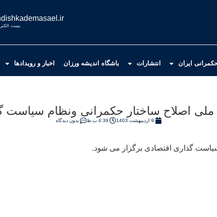
dishkademasael.ir
پست الکترو
کمرانی ایران
انتشارات
باشگاه اندیشه ورزان
اخبار و رویدادها
 ملی اصلاح ساختار حکمرانی ونظام سیاست گ
9 اردیبهشت 1403
4:39 ب.ظ
بدون دیدگاه
سیاست گذاری اقتصادی برگزار می شود.