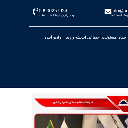
09900257924
info@an
نیک اندیشکده
جهت برقراری ارتباط با اندیشکده
نشان مسئولیت اجتماعی اندیشه ورزی
رادیو آینده