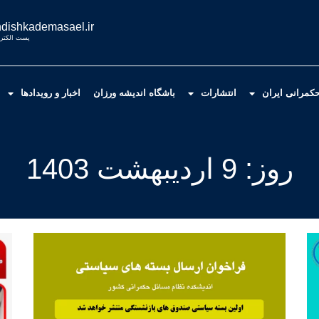
dishkademasael.ir
پست الکترو
کمرانی ایران
انتشارات
باشگاه اندیشه ورزان
اخبار و رویدادها
روز: 9 اردیبهشت 1403