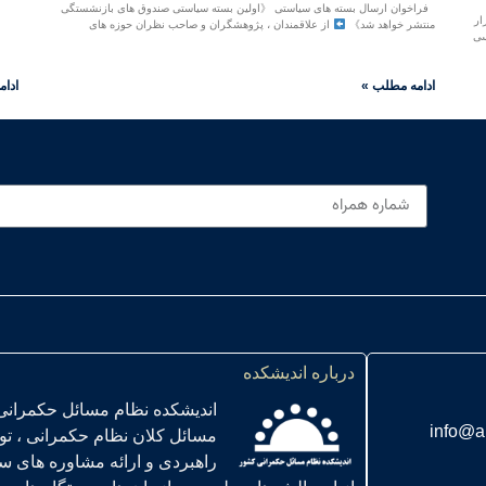
فراخوان ارسال بسته های سیاستی 《اولین بسته سیاستی صندوق های بازنشستگی
ار
منتشر خواهد شد》
از علاقمندان ، پژوهشگران و صاحب نظران حوزه های
سی
ادامه مطلب »
ادام
درباره اندیشکده
اندیشکده نظام مسائل حکمرانی
info@a
مسائل کلان نظام حکمرانی ، ت
راهبردی و ارائه مشاوره های س