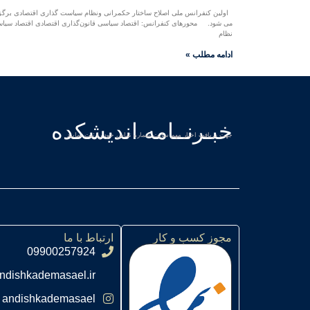
اولین کنفرانس ملی اصلاح ساختار حکمرانی ونظام سیاست گذاری اقتصادی برگز
می شود. محورهای کنفرانس: اقتصاد سیاسی قانون‌گذاری اقتصادی اقتصاد سیا
نظام
ادامه مطلب »
خبـرنــامه اندیشکده
جهت دریافت اخبار مهم سایت شماره تماس خود را ثبت نمایید
مجوز کسب و کار
ارتباط با ما
09900257924
ndishkademasael.ir
andishkademasael