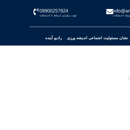
09900257924
info@an
نیک اندیشکده
جهت برقراری ارتباط با اندیشکده
نشان مسئولیت اجتماعی اندیشه ورزی
رادیو آینده