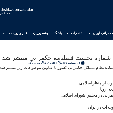
dishkademasael.ir
پست الکترو
کمرانی ایران
انتشارات
باشگاه اندیشه ورزان
اخبار و رویدادها
شماره نخست فصلنامه حکمرانی منتشر شد
5 اردیبهشت 1403
12:54 ق.ظ
بدون دیدگاه
وب از منظر اسلامی
ه اروپا
کمرانی در مجلس شورای اسلامی
ب آب در ایران