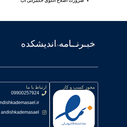
ضرورت اصلاح الگوی حکمرانی آب
خبـرنــامه اندیشکده
جهت دریافت اخبار مهم سایت شماره تماس خود را ثبت نمایید
مجوز کسب و کار
ارتباط با ما
09900257924
ndishkademasael.ir
andishkademasael