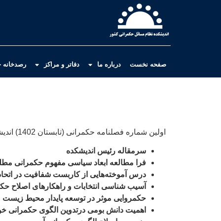
صفحه نخست
درباره ما
دفاتر و مراکز
رصدخانه ح
اولین شماره فصلنامه حکمرانی (تابستان 1402) اندیشکده نظام مسائل حکمرانی کشور با عناوین موضوعات زیر منتشر شد:
سرمقاله رئیس اندیشکده
فرا مطالعه ابعاد سیاسی مفهوم حکمرانی مطل
درس
آموخته‌هایی از کاربست شفافیت در اتحادی
آسیب شناسی انتخابات و راهکارهای اصلاح ح
حکمروایی موثر در توسعه پایدار محیط زیست
اهمیت دانش بومی درتدوین الگوی حکمرانی خو