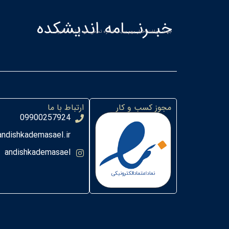
خبـرنــامه اندیشکده
جهت دریافت اخبار مهم سایت شماره تماس خود را ثبت نمایید
مجوز کسب و کار
ارتباط با ما
09900257924
ndishkademasael.ir
andishkademasael